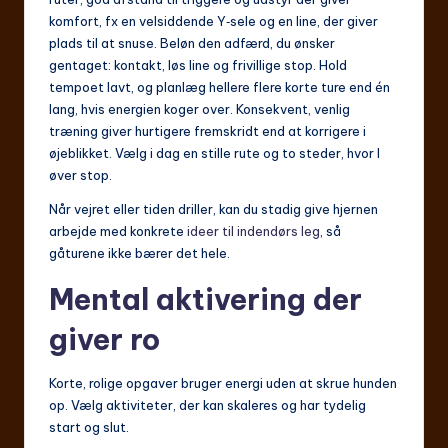
komfort, fx en velsiddende Y‑sele og en line, der giver
plads til at snuse. Beløn den adfærd, du ønsker
gentaget: kontakt, løs line og frivillige stop. Hold
tempoet lavt, og planlæg hellere flere korte ture end én
lang, hvis energien koger over. Konsekvent, venlig
træning giver hurtigere fremskridt end at korrigere i
øjeblikket. Vælg i dag en stille rute og to steder, hvor I
øver stop.
Når vejret eller tiden driller, kan du stadig give hjernen
arbejde med konkrete
ideer til indendørs leg
, så
gåturene ikke bærer det hele.
Mental aktivering der
giver ro
Korte, rolige opgaver bruger energi uden at skrue hunden
op. Vælg aktiviteter, der kan skaleres og har tydelig
start og slut.