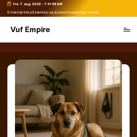
fre. 7. aug. 2026
-
7:31:58 AM
Skip
Et kærligt blik på kæledyr og dyrenes forunderlige verden
to
content
Vuf Empire