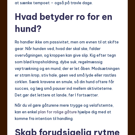
at sænke tempoet – også på travle dage.
Hvad betyder ro for en
hund?
Ro handler ikke om passivitet, men om evnen til at skifte
gear. Når hunden ved, hvad der skal ske, falder
overvågningen, og kroppen kan give slip. Kig efter tegn
som blød kropsholdning, dybe suk, regelmæssig
vejrtrækning og en mund, der er let åben. Modsætningen
er stram krop, stiv hale, gøen ved små lyde eller rastløs
cirklen. Sænk kravene en smule, så din hund oftere får
succes, og læg små pauser ind mellem aktiviteterne.
Det gør det lettere at lande, før I fortsætter.
Når du vil gøre gåturene mere trygge og velafstemte,
kan en enkel
plan for rolige gåture
hjælpe dig med at
komme fra intention til handling.
Skab forudsigelig rytme