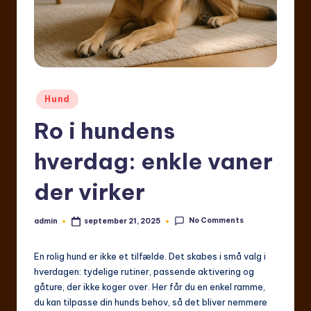
Posted
Hund
in
Ro i hundens
hverdag: enkle vaner
der virker
No Comments
admin
september 21, 2025
Posted
by
En rolig hund er ikke et tilfælde. Det skabes i små valg i
hverdagen: tydelige rutiner, passende aktivering og
gåture, der ikke koger over. Her får du en enkel ramme,
du kan tilpasse din hunds behov, så det bliver nemmere