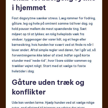
i hjemmet
Fast dagsrytme sænker stress. Læg rammer for fodring,
gåture, leg og hvile på omtrent samme tid hver dag, og
hold pauser mellem de mest spændende ting. Sæt
miljøet op til at lykkes: en rolig hvileplads væk fra
vinduer, tyggesager der varer lidt, og et hegn eller
børnesikring, hvis hunden har svært ved at finde ro når I
laver andet. Aftal simple regler ved døren, før I går ud, så
forventningerne ikke løber af sted. Indfør også korte
stunder med “nede‑tid”, hvor I bare sidder sammen og
trækker vejret roligt. Start med at vælge to faste
hviletider i dag.
Gåture uden træk og
konflikter
Ude kan verden larme. Hjælp hunden ved at vælge rolige
ruter, god afstand til triggere og udstyr der giver