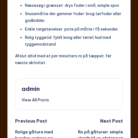
Næsesøg i græsset: drys foder i små, simple spor.
Snusemåtte der gemmer foder: brug tørfoder eller
godbidder.
Enkle targetøvelser: pote på måtte i få sekunder.
Rolig tyggetid: fyldt kong eller tørret hud med
tyggemodstand.
Afslut altid med et par minutters ro på tæppet, før
næste aktivitet.
admin
View All Posts
Post
Previous Post
Next Post
Rolige gåture med
Ro på gåturen: simple
navigation