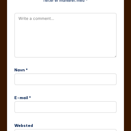
felter er markeret med
*
Navn
*
E-mail
*
Websted