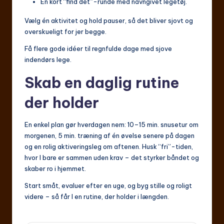
En kort “find det”-runde med navngivet legetøj.
Vælg én aktivitet og hold pauser, så det bliver sjovt og
overskueligt for jer begge.
Få flere gode idéer til regnfulde dage med sjove
indendørs lege.
Skab en daglig rutine
der holder
En enkel plan gør hverdagen nem: 10–15 min. snusetur om
morgenen, 5 min. træning af én øvelse senere på dagen
og en rolig aktiveringsleg om aftenen. Husk “fri”-tiden,
hvor I bare er sammen uden krav – det styrker båndet og
skaber ro i hjemmet.
Start småt, evaluer efter en uge, og byg stille og roligt
videre – så får I en rutine, der holder i længden.