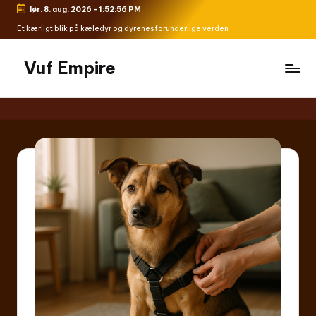
lør. 8. aug. 2026
-
1:52:56 PM
Skip
Et kærligt blik på kæledyr og dyrenes forunderlige verden
to
content
Vuf Empire