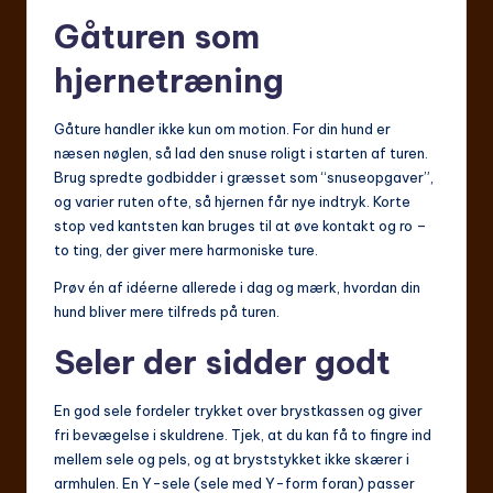
Gåturen som
hjernetræning
Gåture handler ikke kun om motion. For din hund er
næsen nøglen, så lad den snuse roligt i starten af turen.
Brug spredte godbidder i græsset som “snuseopgaver”,
og varier ruten ofte, så hjernen får nye indtryk. Korte
stop ved kantsten kan bruges til at øve kontakt og ro –
to ting, der giver mere harmoniske ture.
Prøv én af idéerne allerede i dag og mærk, hvordan din
hund bliver mere tilfreds på turen.
Seler der sidder godt
En god sele fordeler trykket over brystkassen og giver
fri bevægelse i skuldrene. Tjek, at du kan få to fingre ind
mellem sele og pels, og at bryststykket ikke skærer i
armhulen. En Y-sele (sele med Y-form foran) passer