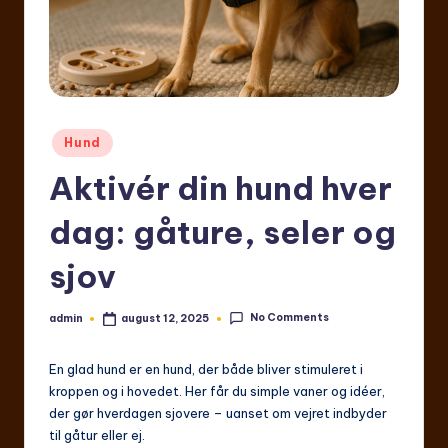
Posted
Hund
in
Aktivér din hund hver
dag: gåture, seler og
sjov
No Comments
admin
august 12, 2025
Posted
by
En glad hund er en hund, der både bliver stimuleret i
kroppen og i hovedet. Her får du simple vaner og idéer,
der gør hverdagen sjovere – uanset om vejret indbyder
til gåtur eller ej.