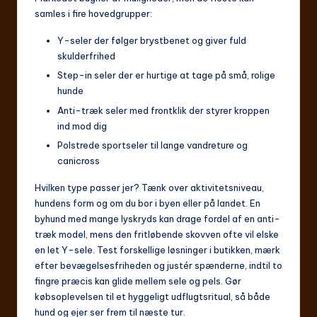
samles i fire hovedgrupper:
Y-seler der følger brystbenet og giver fuld
skulderfrihed
Step-in seler der er hurtige at tage på små, rolige
hunde
Anti-træk seler med frontklik der styrer kroppen
ind mod dig
Polstrede sportseler til lange vandreture og
canicross
Hvilken type passer jer? Tænk over aktivitetsniveau,
hundens form og om du bor i byen eller på landet. En
byhund med mange lyskryds kan drage fordel af en anti-
træk model, mens den fritløbende skovven ofte vil elske
en let Y-sele. Test forskellige løsninger i butikken, mærk
efter bevægelsesfriheden og justér spænderne, indtil to
fingre præcis kan glide mellem sele og pels. Gør
købsoplevelsen til et hyggeligt udflugtsritual, så både
hund og ejer ser frem til næste tur.