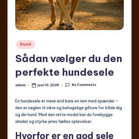
Posted
Hund
in
Sådan vælger du den
perfekte hundesele
No Comments
admin
juni 10, 2025
Posted
by
En hundesele er mere end bare en rem med spænder –
den er nøglen til sikre og behagelige gåture for både dig
og din hund. Med den rette model kan du forebygge
skader og styrke jeres fælles oplevelser.
Hvorfor er en god sele