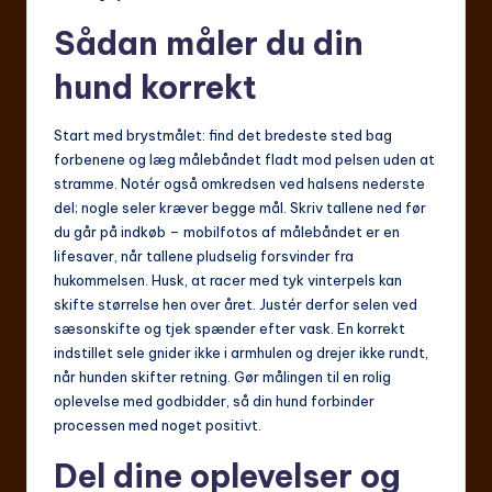
Sådan måler du din
hund korrekt
Start med brystmålet: find det bredeste sted bag
forbenene og læg målebåndet fladt mod pelsen uden at
stramme. Notér også omkredsen ved halsens nederste
del; nogle seler kræver begge mål. Skriv tallene ned før
du går på indkøb – mobilfotos af målebåndet er en
lifesaver, når tallene pludselig forsvinder fra
hukommelsen. Husk, at racer med tyk vinterpels kan
skifte størrelse hen over året. Justér derfor selen ved
sæsonskifte og tjek spænder efter vask. En korrekt
indstillet sele gnider ikke i armhulen og drejer ikke rundt,
når hunden skifter retning. Gør målingen til en rolig
oplevelse med godbidder, så din hund forbinder
processen med noget positivt.
Del dine oplevelser og