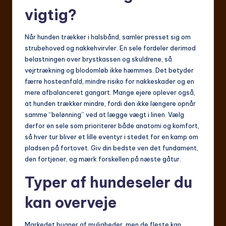
vigtig?
Når hunden trækker i halsbånd, samler presset sig om
strubehoved og nakkehvirvler. En sele fordeler derimod
belastningen over brystkassen og skuldrene, så
vejrtrækning og blodomløb ikke hæmmes. Det betyder
færre hosteanfald, mindre risiko for nakkeskader og en
mere afbalanceret gangart. Mange ejere oplever også,
at hunden trækker mindre, fordi den ikke længere opnår
samme “belønning” ved at lægge vægt i linen. Vælg
derfor en sele som prioriterer både anatomi og komfort,
så hver tur bliver et lille eventyr i stedet for en kamp om
pladsen på fortovet. Giv din bedste ven det fundament,
den fortjener, og mærk forskellen på næste gåtur.
Typer af hundeseler du
kan overveje
Markedet bugner af muligheder, men de fleste kan