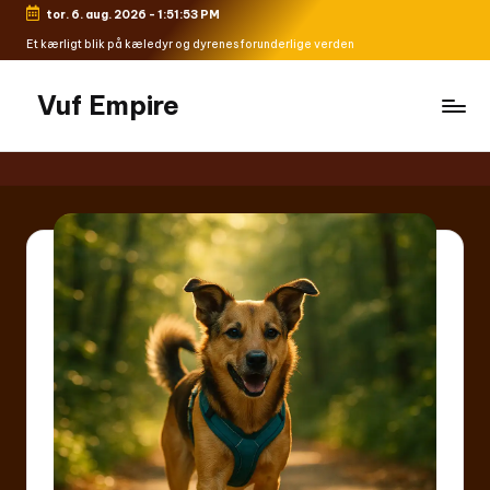
tor. 6. aug. 2026
-
1:51:54 PM
Skip
Et kærligt blik på kæledyr og dyrenes forunderlige verden
to
content
Vuf Empire